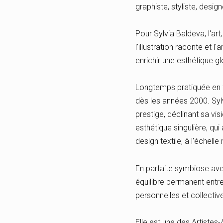
graphiste, styliste, desig
Pour Sylvia Baldeva, l'art
l'illustration raconte et 
enrichir une esthétique g
Longtemps pratiquée en fil
dès les années 2000. Syl
prestige, déclinant sa vis
esthétique singulière, qui 
design textile, à l'échelle
En parfaite symbiose avec
équilibre permanent entre
personnelles et collectiv
Elle est une des Artist