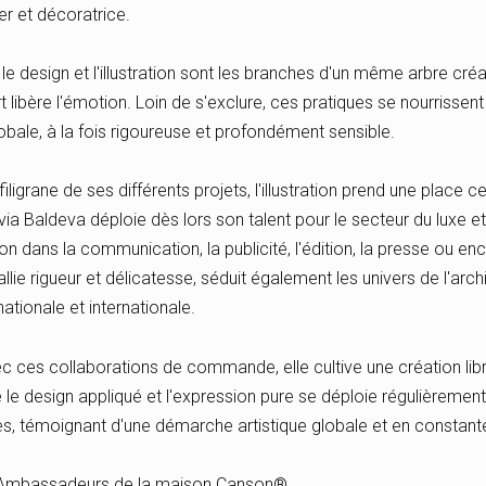
ner et décoratrice.
, le design et l'illustration sont les branches d'un même arbre créa
l'art libère l'émotion. Loin de s'exclure, ces pratiques se nourriss
lobale, à la fois rigoureuse et profondément sensible.
igrane de ses différents projets, l'illustration prend une place c
via Baldeva déploie dès lors son talent pour le secteur du luxe 
ion dans la communication, la publicité, l'édition, la presse ou en
allie rigueur et délicatesse, séduit également les univers de l'archi
 nationale et internationale.
 ces collaborations de commande, elle cultive une création libre
 le design appliqué et l'expression pure se déploie régulièrement
es, témoignant d'une démarche artistique globale et en constante
es-Ambassadeurs de la maison Canson®